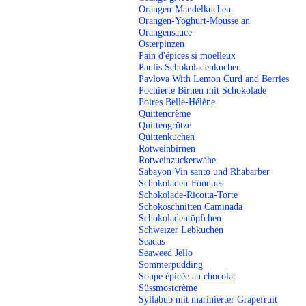
Orangen-Mandelkuchen
Orangen-Yoghurt-Mousse an
Orangensauce
Osterpinzen
Pain d'épices si moelleux
Paulis Schokoladenkuchen
Pavlova With Lemon Curd and Berries
Pochierte Birnen mit Schokolade
Poires Belle-Hélène
Quittencrème
Quittengrütze
Quittenkuchen
Rotweinbirnen
Rotweinzuckerwähe
Sabayon Vin santo und Rhabarber
Schokoladen-Fondues
Schokolade-Ricotta-Torte
Schokoschnitten Caminada
Schokoladentöpfchen
Schweizer Lebkuchen
Seadas
Seaweed Jello
Sommerpudding
Soupe épicée au chocolat
Süssmostcrème
Syllabub mit marinierter Grapefruit