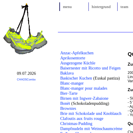
menu
hintergrund
team
Anzac-Apfelkuchen
Qu
Aprikosentorte
Ausgezogene Küchle
Zu
Baisernester mit Ricotto und Feigen
200
Baklava
09.07.2026
Lin
Baskischer Kuchen
(Euskal pastiza)
CHAOSCombo
Van
Blanc-manger
Blanc-manger pour malades
Zu
Bier-Tarte
Birnen mit Ingwer-Zabaione
- S
- 5
Bonèt
(Schokoladenpudding)
- A
Brownies
- Q
Brie mit Schokolade und Knoblauch
- Y
Clafoutis aux fruits rouge
Qu
Christmas-Pudding
Dampfnudeln mit Weinschaumcrème
Chr