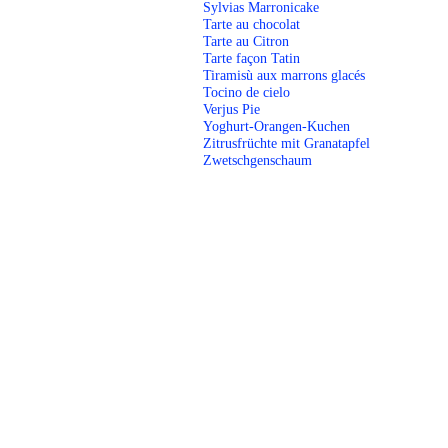
Sylvias Marronicake
Tarte au chocolat
Tarte au Citron
Tarte façon Tatin
Tiramisù aux marrons glacés
Tocino de cielo
Verjus Pie
Yoghurt-Orangen-Kuchen
Zitrusfrüchte mit Granatapfel
Zwetschgenschaum