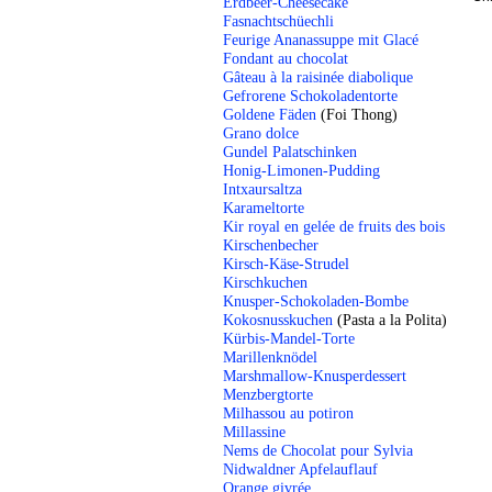
Erdbeer-Cheesecake
Fasnachtschüechli
Feurige Ananassuppe mit Glacé
Fondant au chocolat
Gâteau à la raisinée diabolique
Gefrorene Schokoladentorte
Goldene Fäden
(Foi Thong)
Grano dolce
Gundel Palatschinken
Honig-Limonen-Pudding
Intxaursaltza
Karameltorte
Kir royal en gelée de fruits des bois
Kirschenbecher
Kirsch-Käse-Strudel
Kirschkuchen
Knusper-Schokoladen-Bombe
Kokosnusskuchen
(Pasta a la Polita)
Kürbis-Mandel-Torte
Marillenknödel
Marshmallow-Knusperdessert
Menzbergtorte
Milhassou au potiron
Millassine
Nems de Chocolat pour Sylvia
Nidwaldner Apfelauflauf
Orange givrée