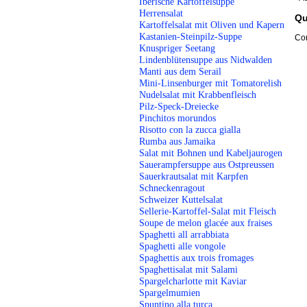
Iberische Kartoffelsuppe
Herrensalat
Qu
Kartoffelsalat mit Oliven und Kapern
Kastanien-Steinpilz-Suppe
Cor
Knuspriger Seetang
Lindenblütensuppe aus Nidwalden
Manti aus dem Serail
Mini-Linsenburger mit Tomatorelish
Nudelsalat mit Krabbenfleisch
Pilz-Speck-Dreiecke
Pinchitos morundos
Risotto con la zucca gialla
Rumba aus Jamaika
Salat mit Bohnen und Kabeljaurogen
Sauerampfersuppe aus Ostpreussen
Sauerkrautsalat mit Karpfen
Schneckenragout
Schweizer Kuttelsalat
Sellerie-Kartoffel-Salat mit Fleisch
Soupe de melon glacée aux fraises
Spaghetti all arrabbiata
Spaghetti alle vongole
Spaghettis aux trois fromages
Spaghettisalat mit Salami
Spargelcharlotte mit Kaviar
Spargelmumien
Spuntino alla turca