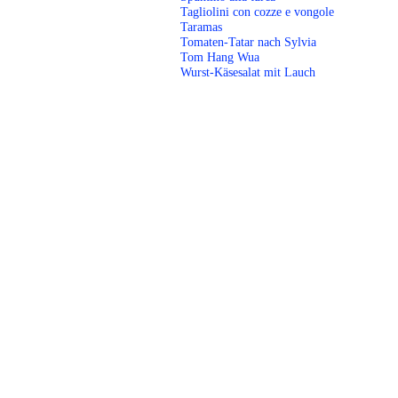
Tagliolini con cozze e vongole
Taramas
Tomaten-Tatar nach Sylvia
Tom Hang Wua
Wurst-Käsesalat mit Lauch