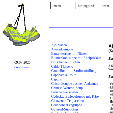
menu
hintergrund
team
Ajo blanco
A
Avocadossuppe
(K
Bauernterrine mit Nüssen
Blumenkohlsuppe mit Edelpilzkäse
Zu
Bruschetta-Röllchen
09.07.2026
3 S
Caldo Tlalpeno
CHAOSCombo
Wei
Cannelloni mit Sardinenfüllung
Caponata au four
Zu
Capuns
Chicoréesuppe aus den Ardennen
- B
- 
Chinese Wonton Soup
- 
Falsche Gänseleber
- A
Gedeckte Zwiebelsuppe mit Käse
- D
Glänzende Teigtaschen
- E
Gründonnerstagsuppe
- T
- 
Gulerod-Süppchen
- A