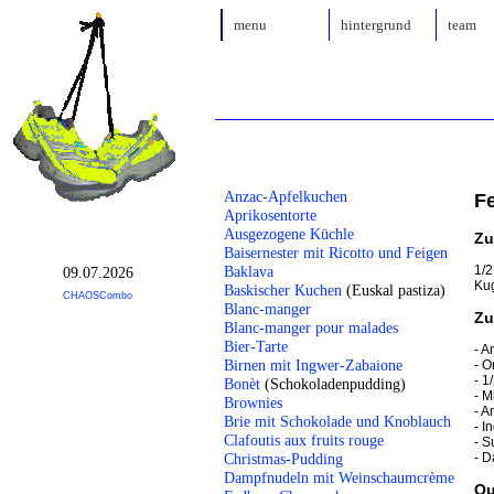
menu
hintergrund
team
Anzac-Apfelkuchen
F
Aprikosentorte
Ausgezogene Küchle
Zu
Baisernester mit Ricotto und Feigen
1/2
Baklava
09.07.2026
Kug
Baskischer Kuchen
(Euskal pastiza)
CHAOSCombo
Blanc-manger
Zu
Blanc-manger pour malades
Bier-Tarte
- A
Birnen mit Ingwer-Zabaione
- O
- 1
Bonèt
(Schokoladenpudding)
- M
Brownies
- A
Brie mit Schokolade und Knoblauch
- I
Clafoutis aux fruits rouge
- S
- D
Christmas-Pudding
Dampfnudeln mit Weinschaumcrème
Qu