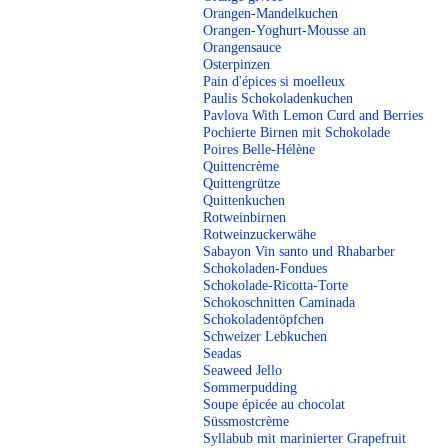
Orangen-Mandelkuchen
Orangen-Yoghurt-Mousse an
Orangensauce
Osterpinzen
Pain d'épices si moelleux
Paulis Schokoladenkuchen
Pavlova With Lemon Curd and Berries
Pochierte Birnen mit Schokolade
Poires Belle-Hélène
Quittencrème
Quittengrütze
Quittenkuchen
Rotweinbirnen
Rotweinzuckerwähe
Sabayon Vin santo und Rhabarber
Schokoladen-Fondues
Schokolade-Ricotta-Torte
Schokoschnitten Caminada
Schokoladentöpfchen
Schweizer Lebkuchen
Seadas
Seaweed Jello
Sommerpudding
Soupe épicée au chocolat
Süssmostcrème
Syllabub mit marinierter Grapefruit