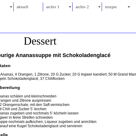
aktuell
archiv 1
archiv 2
rezepte
Dessert
eurige Ananassuppe mit Schokoladenglacé
taten
 Ananas, 4 Orangen, 1 Zitrone, 20 G Zucker, 20 G Ingwer kandiert, 50 M Grand Marn
eln Schokoladenglacé, 37 Chiliflocken
bereitung
nanas schälen und kleinschneiden
rangen und Zitrone auspressen
/2 Orangenschale, mit den Saft vermischen
it Chili und Zucker 5’ kochen
nanas zugeben und nochmals 5’ köcheln lassen
ngwer in feine Streifen schneiden
uppe nochmals aufkochen, Liqueur zugeben und anrichten
arauf eine Kugel Schokoladenglacé und servieren
elle