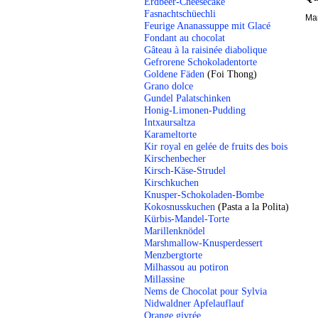
Erdbeer-Cheesecake
Fasnachtschüechli
Mar
Feurige Ananassuppe mit Glacé
Fondant au chocolat
Gâteau à la raisinée diabolique
Gefrorene Schokoladentorte
Goldene Fäden
(Foi Thong)
Grano dolce
Gundel Palatschinken
Honig-Limonen-Pudding
Intxaursaltza
Karameltorte
Kir royal en gelée de fruits des bois
Kirschenbecher
Kirsch-Käse-Strudel
Kirschkuchen
Knusper-Schokoladen-Bombe
Kokosnusskuchen
(Pasta a la Polita)
Kürbis-Mandel-Torte
Marillenknödel
Marshmallow-Knusperdessert
Menzbergtorte
Milhassou au potiron
Millassine
Nems de Chocolat pour Sylvia
Nidwaldner Apfelauflauf
Orange givrée