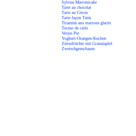
Sylvias Marronicake
Tarte au chocolat
Tarte au Citron
Tarte façon Tatin
Tiramisù aux marrons glacés
Tocino de cielo
Verjus Pie
Yoghurt-Orangen-Kuchen
Zitrusfrüchte mit Granatapfel
Zwetschgenschaum