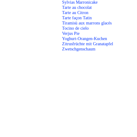
Sylvias Marronicake
Tarte au chocolat
Tarte au Citron
Tarte façon Tatin
Tiramisù aux marrons glacés
Tocino de cielo
Verjus Pie
Yoghurt-Orangen-Kuchen
Zitrusfrüchte mit Granatapfel
Zwetschgenschaum