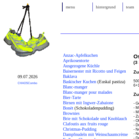
menu
hintergrund
team
Anzac-Apfelkuchen
O
Aprikosentorte
(3
Ausgezogene Küchle
Baisernester mit Ricotto und Feigen
Zu
Baklava
09.07.2026
500
Baskischer Kuchen
(Euskal pastiza)
CHAOSCombo
6+1
Blanc-manger
Blanc-manger pour malades
Zu
Bier-Tarte
Birnen mit Ingwer-Zabaione
-
G
- M
Bonèt
(Schokoladenpudding)
- M
Brownies
- Z
Brie mit Schokolade und Knoblauch
- O
Clafoutis aux fruits rouge
- D
Christmas-Pudding
- N
- N
Dampfnudeln mit Weinschaumcrème
- D