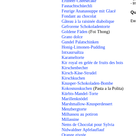
Erdbeer-Cheesecake
- I
Fasnachtschüechli
Feurige Ananassuppe mit Glacé
Qu
Fondant au chocolat
Ewa
Gâteau à la raisinée diabolique
Gefrorene Schokoladentorte
Goldene Fäden
(Foi Thong)
Grano dolce
Gundel Palatschinken
Honig-Limonen-Pudding
Intxaursaltza
Karameltorte
Kir royal en gelée de fruits des bois
Kirschenbecher
Kirsch-Käse-Strudel
Kirschkuchen
Knusper-Schokoladen-Bombe
Kokosnusskuchen
(Pasta a la Polita)
Kürbis-Mandel-Torte
Marillenknödel
Marshmallow-Knusperdessert
Menzbergtorte
Milhassou au potiron
Millassine
Nems de Chocolat pour Sylvia
Nidwaldner Apfelauflauf
Orange givrée