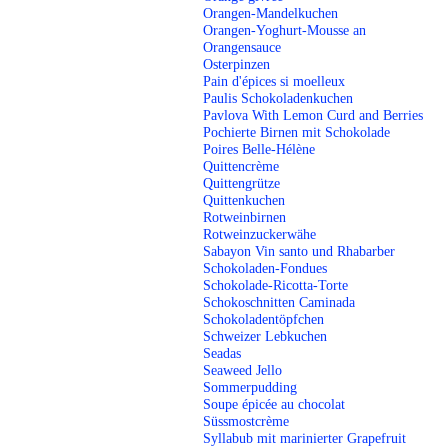
Orangen-Mandelkuchen
Orangen-Yoghurt-Mousse an
Orangensauce
Osterpinzen
Pain d'épices si moelleux
Paulis Schokoladenkuchen
Pavlova With Lemon Curd and Berries
Pochierte Birnen mit Schokolade
Poires Belle-Hélène
Quittencrème
Quittengrütze
Quittenkuchen
Rotweinbirnen
Rotweinzuckerwähe
Sabayon Vin santo und Rhabarber
Schokoladen-Fondues
Schokolade-Ricotta-Torte
Schokoschnitten Caminada
Schokoladentöpfchen
Schweizer Lebkuchen
Seadas
Seaweed Jello
Sommerpudding
Soupe épicée au chocolat
Süssmostcrème
Syllabub mit marinierter Grapefruit